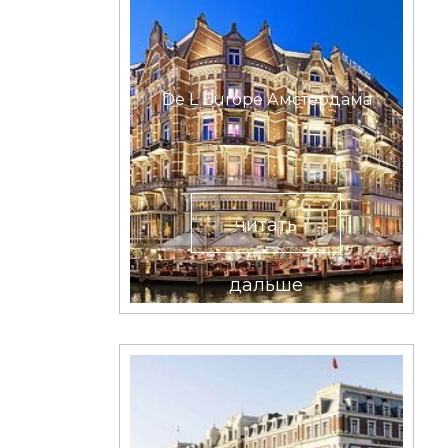
De L Europe Амстердамa
читать
дальше