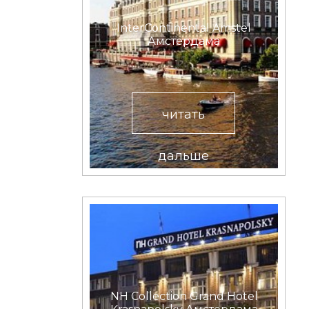
InterContinental Amstel
Амстердамa
читать
дальше
NH Collection Grand Hotel