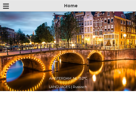
Home
Deprecated
: mysql_connect(): The mysql extension is
deprecated and will be removed in the future: use
на главную
mysqli or PDO instead in
/home/hansspil/domains/enjoy-the-
о нас
netherlands.ru/public_html/app_config.php
on line
10
Отели
Экскурсии
бронирование
Контакты
AMSTERDAM, NL 15.2°C
LANGUAGES |